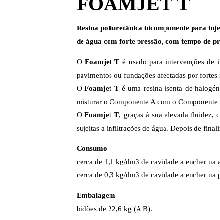
FOAMJET T
Resina poliuretânica bicomponente para injec
de água com forte pressão, com tempo de pr
O
Foamjet T
é usado para intervenções de im
pavimentos ou fundações afectadas por fortes i
O
Foamjet T
é uma resina isenta de halogén
misturar o Componente A com o Componente B 
O
Foamjet T
, graças à sua elevada fluidez,
sujeitas a infiltrações de água. Depois de final
Consumo
cerca de 1,1 kg/dm3 de cavidade a encher na 
cerca de 0,3 kg/dm3 de cavidade a encher na 
Embalagem
bidões de 22,6 kg (A B).