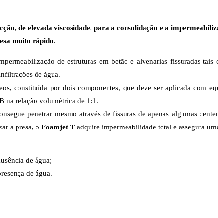
ção, de elevada viscosidade, para a consolidação e a impermeabiliza
esa muito rápido.
permeabilização de estruturas em betão e alvenarias fissuradas tais c
nfiltrações de água.
eos, constituída por dois componentes, que deve ser aplicada com e
na relação volumétrica de 1:1.
 consegue penetrar mesmo através de fissuras de apenas algumas cente
izar a presa, o
Foamjet T
adquire impermeabilidade total e assegura uma 
ausência de água;
presença de água.