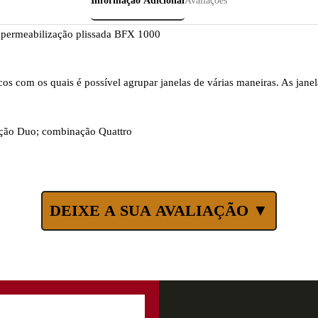
Informação Adicional
Avaliações
impermeabilização plissada BFX 1000
os com os quais é possível agrupar janelas de várias maneiras. As jan
ção Duo; combinação Quattro
DEIXE A SUA AVALIAÇÃO ▼