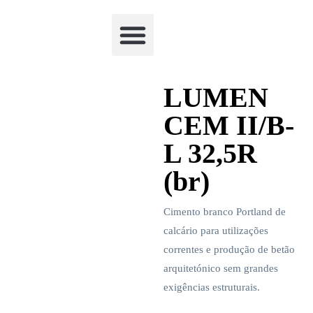
Academia Watchclimb
LUMEN
CEM II/B-
L 32,5R
(br)
Cimento branco Portland de
calcário para utilizações
correntes e produção de betão
arquitetónico sem grandes
exigências estruturais.