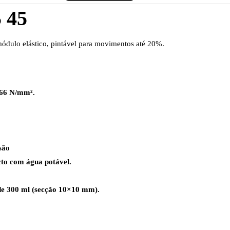
 45
 módulo elástico, pintável para movimentos até 20%.
,66 N/mm².
são
cto com água potável.
 de 300 ml (secção 10×10 mm).