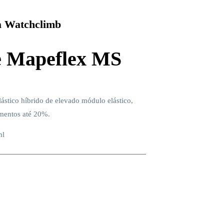
 Watchclimb
e Mapeflex MS
lástico híbrido de elevado módulo elástico,
mentos até 20%.
ml