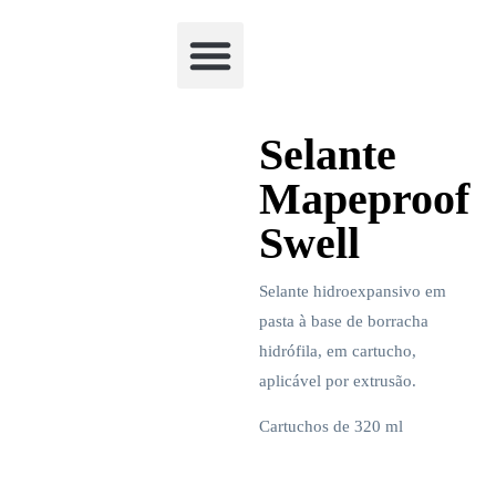
Academia Watchclimb
Selante
Mapeproof
Swell
Selante hidroexpansivo em
pasta à base de borracha
hidrófila, em cartucho,
aplicável por extrusão.
Cartuchos de 320 ml