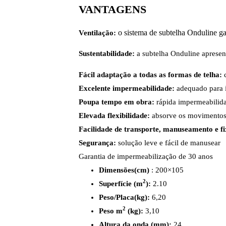
VANTAGENS
o sistema de subtelha Onduline ga
Ventilação:
Sustentabilidade:
a subtelha Onduline apresen
Fácil adaptação a todas as formas de telha:
c
Excelente impermeabilidade:
adequado para 
Poupa tempo em obra:
rápida impermeabilid
Elevada flexibilidade:
absorve os movimentos d
Facilidade de transporte, manuseamento e fi
Segurança:
solução leve e fácil de manusear
Garantia de impermeabilização de 30 anos
Dimensões(cm)
: 200×105
2
Superfície (m
):
2.10
Peso/Placa(kg):
6,20
2
Peso m
(kg):
3,10
Altura da onda (mm):
24