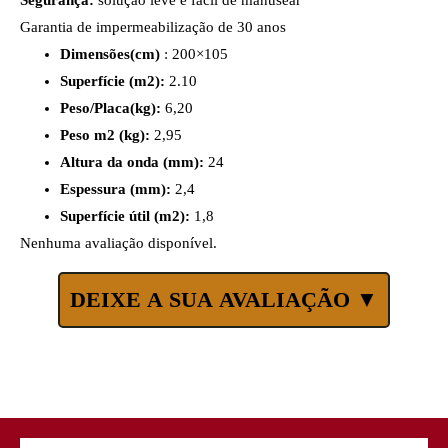
Segurança:
solução leve e fácil de manusear
Garantia de impermeabilização de 30 anos
Dimensões(cm)
: 200×105
Superfície (m2):
2.10
Peso/Placa(kg):
6,20
Peso m2 (kg):
2,95
Altura da onda (mm):
24
Espessura (mm):
2,4
Superfície útil (m2):
1,8
Nenhuma avaliação disponível.
DEIXE A SUA AVALIAÇÃO ▼