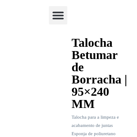
Academia Watchclimb
Talocha
Betumar
de
Borracha |
95×240
MM
Talocha para a limpeza e
acabamento de juntas
Esponja de poliuretano