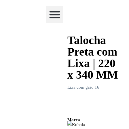
Academia Watchclimb
Talocha
Preta com
Lixa | 220
x 340 MM
Lixa com grão 16
Marca