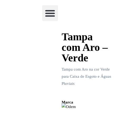
Academia Watchclimb
Tampa
com Aro –
Verde
Tampa com Aro na cor Verde
para Caixa de Esgoto e Águas
Pluviais
Marca