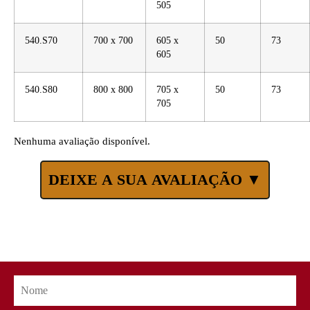
505
540.S70
700 x 700
605 x
50
73
605
540.S80
800 x 800
705 x
50
73
705
Nenhuma avaliação disponível.
DEIXE A SUA AVALIAÇÃO ▼