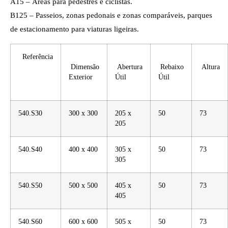
A15 – Áreas para pedestres e ciclistas.
B125 – Passeios, zonas pedonais e zonas comparáveis, parques
de estacionamento para viaturas ligeiras.
Referência
Dimensão
Abertura
Rebaixo
Altura
Exterior
Útil
Útil
540.S30
300 x 300
205 x
50
73
205
540.S40
400 x 400
305 x
50
73
305
540.S50
500 x 500
405 x
50
73
405
540.S60
600 x 600
505 x
50
73