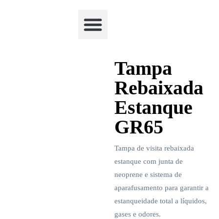
Academia Watchclimb
Tampa
Rebaixada
Estanque
GR65
Tampa de visita rebaixada
estanque com junta de
neoprene e sistema de
aparafusamento para garantir a
estanqueidade total a líquidos,
gases e odores.