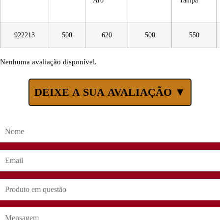
Aro
Tampa
922213
500
620
500
550
Nenhuma avaliação disponível.
DEIXE A SUA AVALIAÇÃO ▼