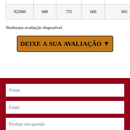
922060
600
755
600
665
Nenhuma avaliação disponível.
DEIXE A SUA AVALIAÇÃO ▼