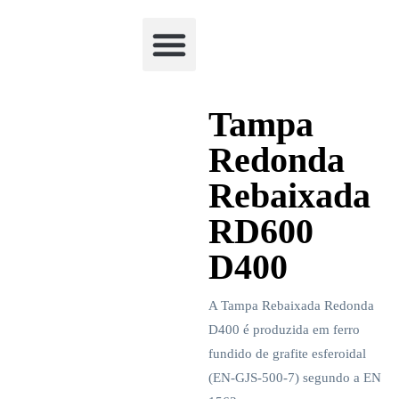
Academia Watchclimb
Tampa
Redonda
Rebaixada
RD600
D400
A Tampa Rebaixada Redonda
D400 é produzida em ferro
fundido de grafite esferoidal
(EN-GJS-500-7) segundo a EN