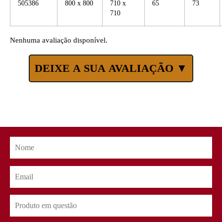
505386
800 x 800
710 x
65
73
710
Nenhuma avaliação disponível.
DEIXE A SUA AVALIAÇÃO ▼