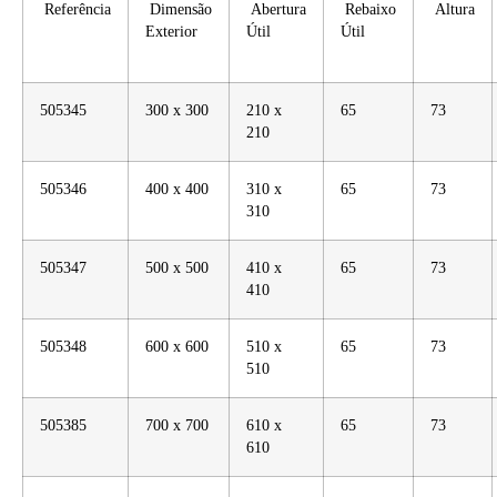
Referência
Dimensão
Abertura
Rebaixo
Altura
Exterior
Útil
Útil
505345
300 x 300
210 x
65
73
210
505346
400 x 400
310 x
65
73
310
505347
500 x 500
410 x
65
73
410
505348
600 x 600
510 x
65
73
510
505385
700 x 700
610 x
65
73
610