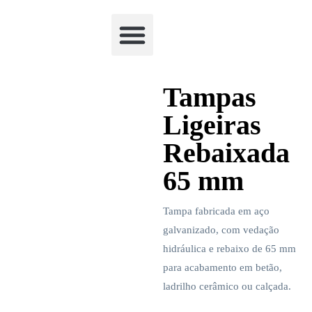
Academia Watchclimb
Tampas
Ligeiras
Rebaixada
65 mm
Tampa fabricada em aço
galvanizado, com vedação
hidráulica e rebaixo de 65 mm
para acabamento em betão,
ladrilho cerâmico ou calçada.