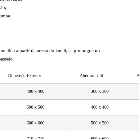
são;
tampa.
medida a partir da aresta do lancil, se prolongue no
asseio.
Dimensão Exterior
Abertura Útil
Al
400 x 400
300 x 300
500 x 500
400 x 400
600 x 600
500 x 500
710 x 710
600 x 600