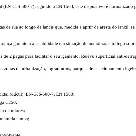
idal (EN-GJS-500-7) segundo a EN 1563, este dispositivo é normalizado
tas de rua ao longo de lancis que, medida a aprtir da aresta do lancil,
urança garantem a estabilidade em situação de manobras e tráfego sobr
de 2 pegas para facilitar o seu içamento. Relevo superficial anti-derra
em zonas de urbanização, logradouros, parques de estacionamento ligeiro
oidal (dúctil), EN-GJS-500-7, EN 1563;
rga C250;
em de odores;
mento da tampa;
envolvente.