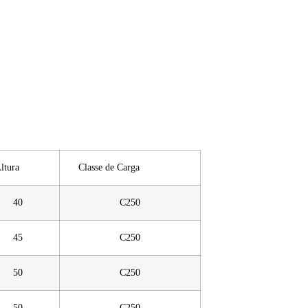
tura
Classe de Carga
40
C250
45
C250
50
C250
50
C250