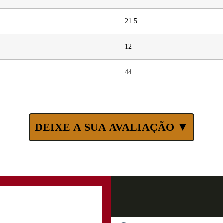
21.5
12
44
DEIXE A SUA AVALIAÇÃO ▼