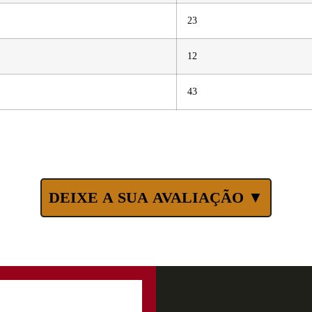
23
12
43
DEIXE A SUA AVALIAÇÃO ▼