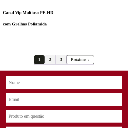
Canal Vip Multiuso PE-HD
com Grelhas Poliamida
1
2
3
→