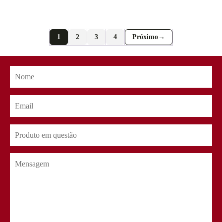
1
2
3
4
→